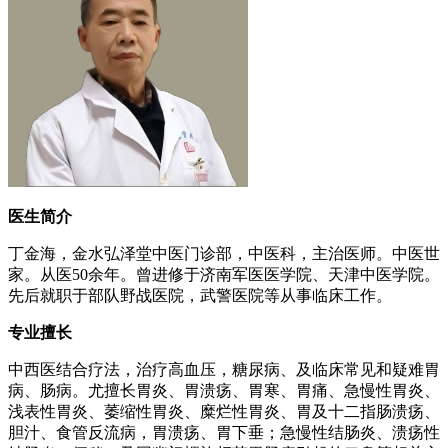
医生简介
丁金海，金水弘泽堂中医门诊部，中医科，主治医师。中医世
家。从医50余年。曾进修于济南军医医学院、天津中医学院。
先后就职于部队野战医院，武警医院等从事临床工作。
专业擅长
中西医结合疗法，治疗高血压，糖尿病、及临床常见和疑难胃
病、肠病。尤擅长胃炎、胃溃疡、胃寒、胃痛、急慢性胃炎、
浅表性胃炎、萎缩性胃炎、糜烂性胃炎、胃及十二指肠溃疡、
胆汁、食管反流病，胃溃疡、胃下垂；急慢性结肠炎、溃疡性